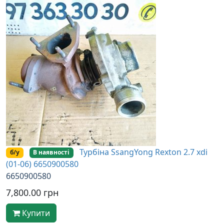
Турбіна SsangYong Rexton 2.7 xdi
б/у
В наявності
(01-06) 6650900580
6650900580
7,800.00 грн
Купити