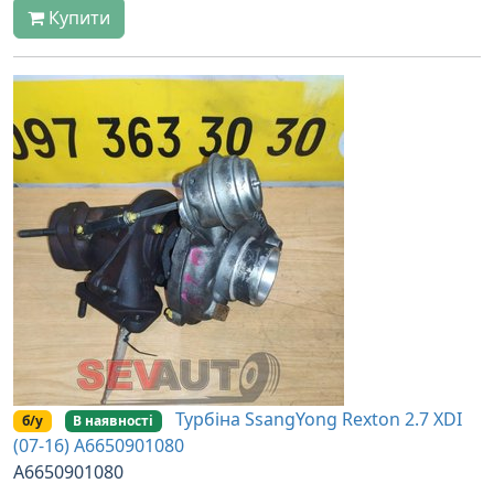
Купити
Турбіна SsangYong Rexton 2.7 XDI
б/у
В наявності
(07-16) A6650901080
A6650901080