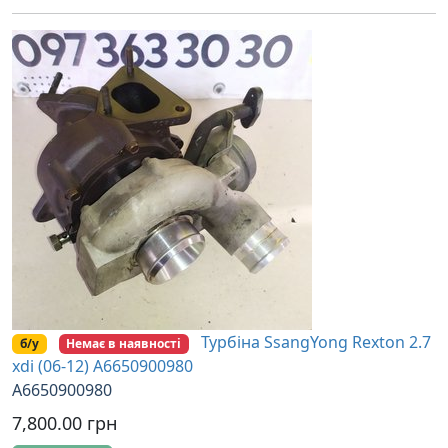
Турбіна SsangYong Rexton 2.7
б/у
Немає в наявності
xdi (06-12) A6650900980
A6650900980
7,800.00 грн