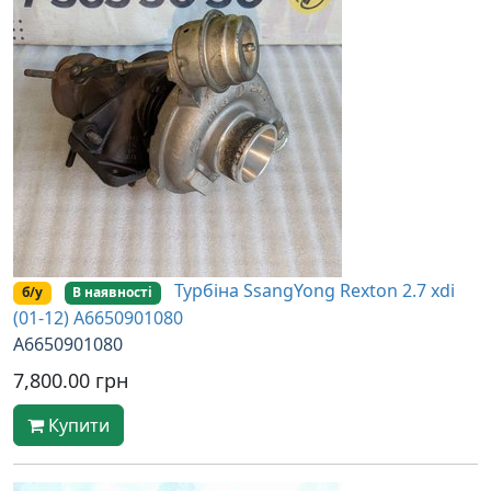
Турбіна SsangYong Rexton 2.7 xdi
б/у
В наявності
(01-12) A6650901080
A6650901080
7,800.00 грн
Купити