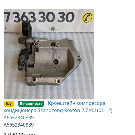
Кронштейн компресора
б/у
В наявності
кондиціонера SsangYong Rexton 2.7 xdi (01-12)
A6652340839
A6652340839
1,040.00 грн