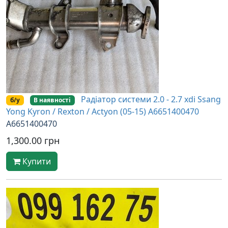
Радіатор системи 2.0 - 2.7 xdi Ssang
б/у
В наявності
Yong Kyron / Rexton / Actyon (05-15) A6651400470
A6651400470
1,300.00 грн
Купити