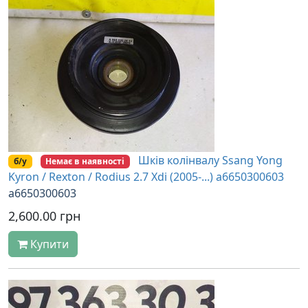
Шків колінвалу Ssang Yong
б/у
Немає в наявності
Kyron / Rexton / Rodius 2.7 Xdi (2005-...) a6650300603
a6650300603
2,600.00 грн
Купити