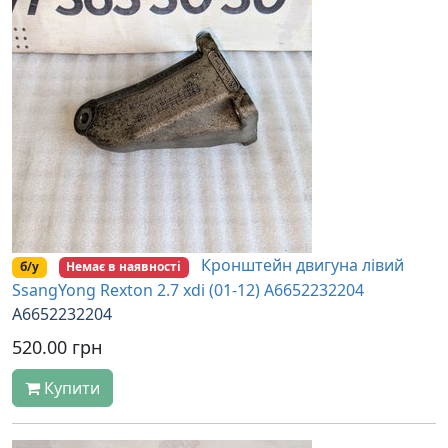
Кронштейн двигуна лівий
б/у
Немає в наявності
SsangYong Rexton 2.7 xdi (01-12) A6652232204
A6652232204
520.00 грн
Купити