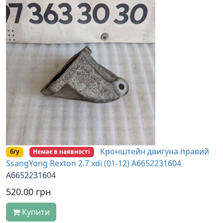
Кронштейн двигуна правий
б/у
Немає в наявності
SsangYong Rexton 2.7 xdi (01-12) A6652231604
A6652231604
520.00 грн
Купити