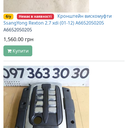
Кронштейн вискомуфти
б/у
Немає в наявності
SsangYong Rexton 2.7 xdi (01-12) A6652050205
A6652050205
1,560.00 грн
Купити