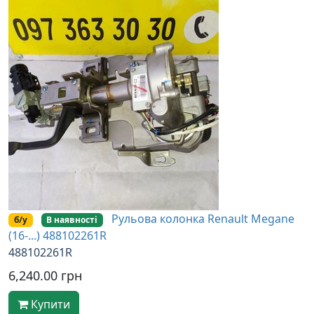
Рульова колонка Renault Megane
б/у
В наявності
(16-...) 488102261R
488102261R
6,240.00 грн
Купити