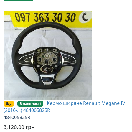
Кермо шкіряне Renault Megane IV
б/у
В наявності
(2016-...) 484005825R
484005825R
3,120.00 грн